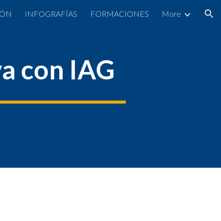
IÓN
INFOGRAFÍAS
FORMACIONES
More
ion
va con IAG